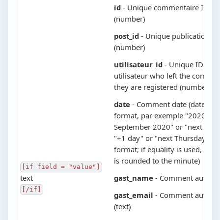
id
- Unique commentaire ID n
(number)
post_id
- Unique publication I
(number)
utilisateur_id
- Unique ID of t
utilisateur who left the commen
they are registered (number)
date
- Comment date (date in E
format, par exemple "2020-09-
September 2020" or "next Thur
"+1 day" or "next Thursday" or 
format; if equality is used, the
is rounded to the minute)
[if field = "value"]
text
gast_name
- Comment auteur lo
[/if]
gast_email
- Comment auteur 
(text)