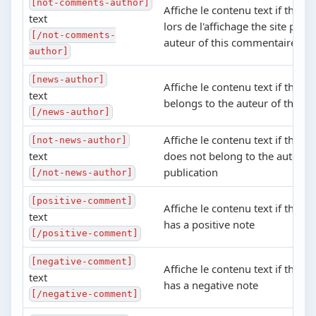
[not-comments-author]
Affiche le contenu text if the uti
text
lors de l'affichage the site page
[/not-comments-
auteur of this commentaire
author]
[news-author]
Affiche le contenu text if the 
text
belongs to the auteur of this pu
[/news-author]
Affiche le contenu text if the 
[not-news-author]
text
does not belong to the auteur o
publication
[/not-news-author]
[positive-comment]
Affiche le contenu text if the 
text
has a positive note
[/positive-comment]
[negative-comment]
Affiche le contenu text if the 
text
has a negative note
[/negative-comment]