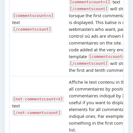
text
[commentscount=1]
will show t
[/commentscount]
lorsque the first commentaire 
[commentscount=x]
text
is displayed. This balise is usefu
webmasters who want, par exe
[/commentscount]
control où ads are shown betw
commentaires on the site. Par 
code added at the very end of 
template
[commentscount=1,1
will show a
[/commentscount]
the first and tenth commentair
Affiche le text contenu in these 
all commentaires by position e
commentaires indiqué by
X
. Th
[not-commentscount=X]
useful if you want to display 
text
elements for all commentaires 
[/not-commentscount]
indiqué ones. Par exemple, to 
something in the first comment
list.