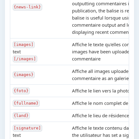
outputting commentaires in th
{news-link}
publication, the balise is remov
balise is useful lorsque using 
commentaire output and lorsq
displaying recent commentaire
Affiche le texte qu'elles contien
[images]
text
images have been uploaded for
commentaire
[/images]
Affiche all images uploaded for
{images}
commentaire as an galerie d'i
Affiche le lien vers la photo
{foto}
Affiche le nom complet de l'util
{fullname}
Affiche le lieu de résidence
{land}
Affiche le texte contenu dans les
[signature]
text
the utilisateur has set a signatu