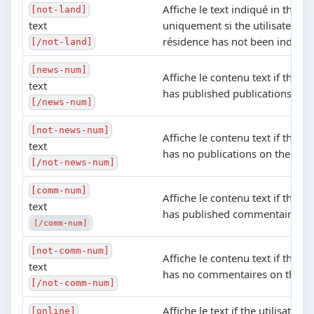
Affiche le text indiqué in the ba
[not-land]
text
uniquement si the utilisateur's 
résidence has not been indiqué
[/not-land]
[news-num]
Affiche le contenu text if this ut
text
has published publications on t
[/news-num]
[not-news-num]
Affiche le contenu text if this ut
text
has no publications on the site
[/not-news-num]
[comm-num]
Affiche le contenu text if this ut
text
has published commentaires on
[/comm-num]
[not-comm-num]
Affiche le contenu text if this ut
text
has no commentaires on the si
[/not-comm-num]
Affiche le text if the utilisateur 
[online]