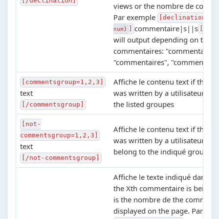
[/declination]
views or the nombre de comme
Par exemple
[declination=
{c
commentaire|s||s
]
[/de
num}
will output depending on the 
commentaires: "commentaire",
"commentaires", "commentaire
Affiche le contenu text if the 
[commentsgroup=1,2,3]
text
was written by a utilisateur be
the listed groupes
[/commentsgroup]
[not-
Affiche le contenu text if the 
commentsgroup=1,2,3]
was written by a utilisateur wh
text
belong to the indiqué groupes
[/not-commentsgroup]
Affiche le texte indiqué dans les
the Xth commentaire is being 
is the nombre de the comment
displayed on the page. Par exe