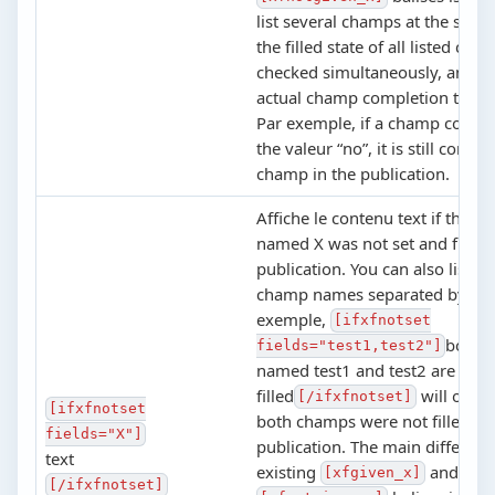
list several champs at the sam
the filled state of all listed cha
checked simultaneously, and it 
actual champ completion that i
Par exemple, if a champ contain
the valeur “no”, it is still consid
champ in the publication.
Affiche le contenu text if the 
named X was not set and filled 
publication. You can also list se
champ names separated by co
exemple,
[ifxfnotset
both 
fields="test1,test2"]
named test1 and test2 are not
filled
will output
[/ifxfnotset]
[ifxfnotset
both champs were not filled in 
fields="X"]
publication. The main differen
text
existing
and
[xfgiven_x]
[/ifxfnotset]