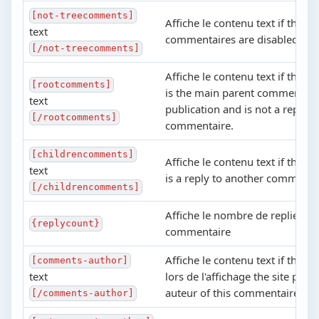
[not-treecomments]
Affiche le contenu text if threa
text
commentaires are disabled.
[/not-treecomments]
Affiche le contenu text if the 
[rootcomments]
is the main parent commentaire
text
publication and is not a reply t
[/rootcomments]
commentaire.
[childrencomments]
Affiche le contenu text if the 
text
is a reply to another commenta
[/childrencomments]
Affiche le nombre de replies to 
{replycount}
commentaire
Affiche le contenu text if the uti
[comments-author]
text
lors de l'affichage the site page 
auteur of this commentaire
[/comments-author]