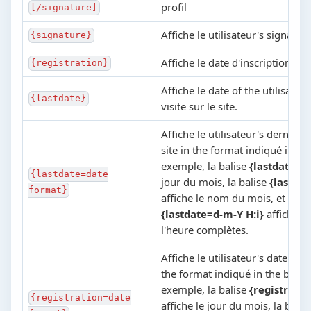
profil
[/signature]
Affiche le utilisateur's signatur
{signature}
Affiche le date d'inscription on 
{registration}
Affiche le date of the utilisateu
{lastdate}
visite sur le site.
Affiche le utilisateur's dernière 
site in the format indiqué in the
exemple, la balise
{lastdate=d
{lastdate=date
jour du mois, la balise
{lastdat
format}
affiche le nom du mois, et la ba
{lastdate=d-m-Y H:i}
affiche la
l'heure complètes.
Affiche le utilisateur's date d'in
the format indiqué in the balise
exemple, la balise
{registrati
{registration=date
affiche le jour du mois, la balis