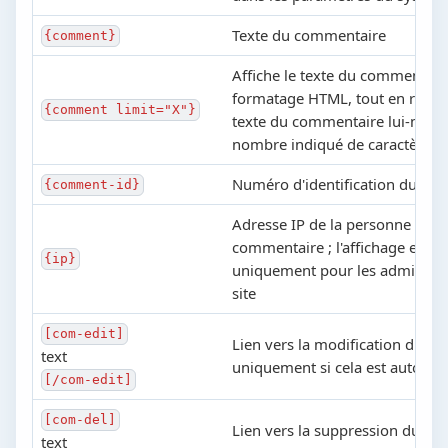
Texte du commentaire
{comment}
Affiche le texte du commentair
formatage HTML, tout en raccou
{comment limit="X"}
texte du commentaire lui-mêm
nombre indiqué de caractères «
Numéro d'identification du co
{comment-id}
Adresse IP de la personne qui a 
commentaire ; l'affichage est d
{ip}
uniquement pour les administr
site
[com-edit]
Lien vers la modification du c
text
uniquement si cela est autorisé
[/com-edit]
[com-del]
Lien vers la suppression du c
text