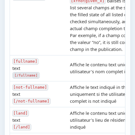
balises is tha
[xfnotgiven_x]
list several champs at the sam
the filled state of all listed cha
checked simultaneously, and it 
actual champ completion that i
Par exemple, if a champ contain
the valeur “no”, it is still consid
champ in the publication.
[fullname]
Affiche le contenu text uniquem
text
utilisateur's nom complet is in
[/fullname]
Affiche le text indiqué in the ba
[not-fullname]
text
uniquement si the utilisateur'
complet is not indiqué
[/not-fullname]
Affiche le contenu text uniquem
[land]
text
utilisateur's lieu de résidence 
indiqué
[/land]