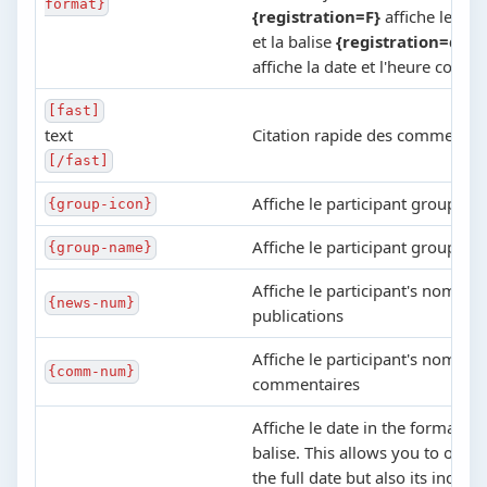
format}
{registration=F}
affiche le no
et la balise
{registration=d-m-
affiche la date et l'heure compl
[fast]
text
Citation rapide des commentai
[/fast]
Affiche le participant groupe ic
{group-icon}
Affiche le participant groupe 
{group-name}
Affiche le participant's nombre
{news-num}
publications
Affiche le participant's nombre
{comm-num}
commentaires
Affiche le date in the format in
balise. This allows you to outpu
the full date but also its individ