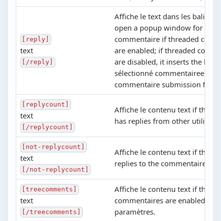
Affiche le text dans les balises a
open a popup window for reply
commentaire if threaded comm
[reply]
text
are enabled; if threaded comm
are disabled, it inserts the login
[/reply]
sélectionné commentaireer int
commentaire submission form
[replycount]
Affiche le contenu text if the 
text
has replies from other utilisate
[/replycount]
[not-replycount]
Affiche le contenu text if there 
text
replies to the commentaire
[/not-replycount]
Affiche le contenu text if threa
[treecomments]
text
commentaires are enabled in th
paramètres.
[/treecomments]