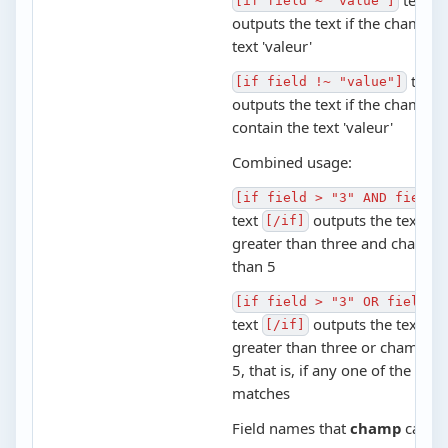
[if field ~ "value"]
[
outputs the text if the champ c
text 'valeur'
text
[if field !~ "value"]
outputs the text if the champ 
contain the text 'valeur'
Combined usage:
[if field > "3" AND field2
text
outputs the text if 
[/if]
greater than three and champ2 
than 5
[if field > "3" OR field2 
text
outputs the text if 
[/if]
greater than three or champ2 is
5, that is, if any one of the con
matches
Field names that
champ
can ta