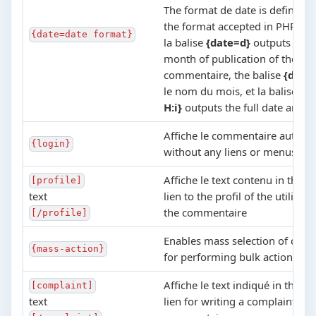
The format de date is defined a
the format accepted in PHP. Pa
{date=date format}
la balise
{date=d}
outputs the d
month of publication of the pub
commentaire, the balise
{date
le nom du mois, et la balise
{d
H:i}
outputs the full date and t
Affiche le commentaire auteur'
{login}
without any liens or menus
Affiche le text contenu in the ba
[profile]
text
lien to the profil of the utilisat
the commentaire
[/profile]
Enables mass selection of com
{mass-action}
for performing bulk actions on 
Affiche le text indiqué in the ba
[complaint]
text
lien for writing a complaint ab