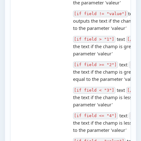
the parameter 'valeur'
text
[if field != "value"]
[
outputs the text if the champ is
to the parameter 'valeur'
text
[if field > "1"]
[/if]
the text if the champ is greater
parameter 'valeur'
text
[if field >= "2"]
[/if
the text if the champ is greater
equal to the parameter 'valeur'
text
[if field < "3"]
[/if]
the text if the champ is less tha
parameter 'valeur'
text
[if field <= "4"]
[/if
the text if the champ is less th
to the parameter 'valeur'
text