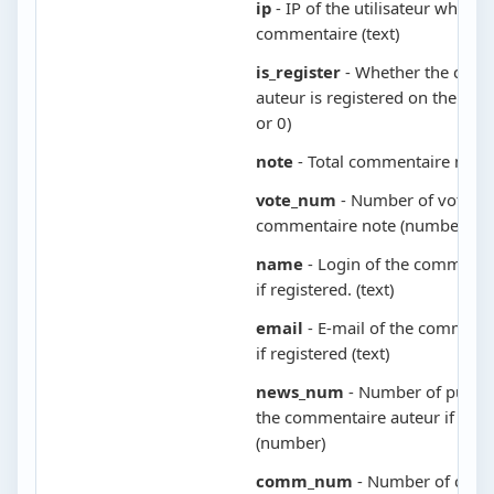
ip
- IP of the utilisateur who lef
commentaire (text)
is_register
- Whether the com
auteur is registered on the sit
or 0)
note
- Total commentaire note
vote_num
- Number of votes i
commentaire note (number)
name
- Login of the commenta
if registered. (text)
email
- E-mail of the commenta
if registered (text)
news_num
- Number of public
the commentaire auteur if regi
(number)
comm_num
- Number of comm