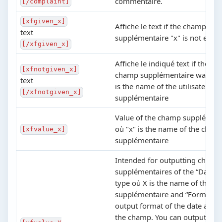
commentaire.
[/complaint]
[xfgiven_x]
Affiche le text if the champ
text
supplémentaire "x" is not empt
[/xfgiven_x]
Affiche le indiqué text if the uti
[xfnotgiven_x]
champ supplémentaire was not 
text
is the name of the utilisateur p
[/xfnotgiven_x]
supplémentaire
Value of the champ supplémenta
où "x" is the name of the cham
[xfvalue_x]
supplémentaire
Intended for outputting champ
supplémentaires of the “Date a
type où X is the name of the c
supplémentaire and “Format” is
output format of the date and t
the champ. You can output thi