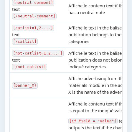
[neutral-comment]
Affiche le contenu text if the 
text
has a neutral note
[/neutral-comment]
Affiche le text in the balise if th
[catlist=1,2....]
text
publication belongs to the indi
categories
[/catlist]
Affiche le text in the balise if th
[not-catlist=1,2....]
text
publication does not belong to
indiqué categories.
[/not-catlist]
Affiche advertising from the ad
materials module in the admin 
{banner_X}
X is the name of the advertisin
Affiche le contenu text if the 
is equal to the indiqué valeur.
text
[if field = "value"]
[
outputs the text if the champ is