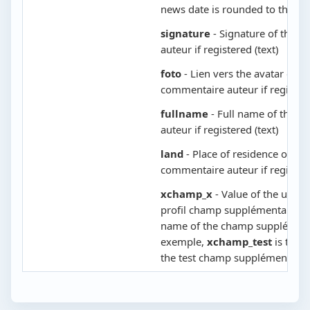
news date is rounded to the mi
signature
- Signature of the 
auteur if registered (text)
foto
- Lien vers the avatar of th
commentaire auteur if registere
fullname
- Full name of the 
auteur if registered (text)
land
- Place of residence of the
commentaire auteur if registere
xchamp_x
- Value of the utilisa
profil champ supplémentaire, o
name of the champ supplément
exemple,
xchamp_test
is the v
the test champ supplémentaire