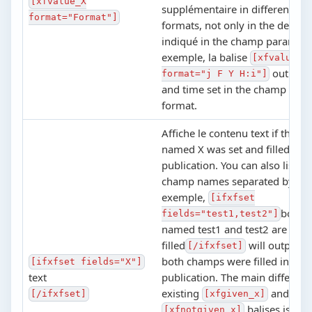
[xfvalue_X
supplémentaire in different da
format="Format"]
formats, not only in the defaul
indiqué in the champ paramètr
exemple, la balise
[xfvalue_t
outputs 
format="j F Y H:i"]
and time set in the champ in the
format.
Affiche le contenu text if the 
named X was set and filled for 
publication. You can also list se
champ names separated by co
exemple,
[ifxfset
both 
fields="test1,test2"]
named test1 and test2 are
filled
will output th
[/ifxfset]
both champs were filled in the
[ifxfset fields="X"]
text
publication. The main differen
existing
and
[/ifxfset]
[xfgiven_x]
balises is tha
[xfnotgiven_x]