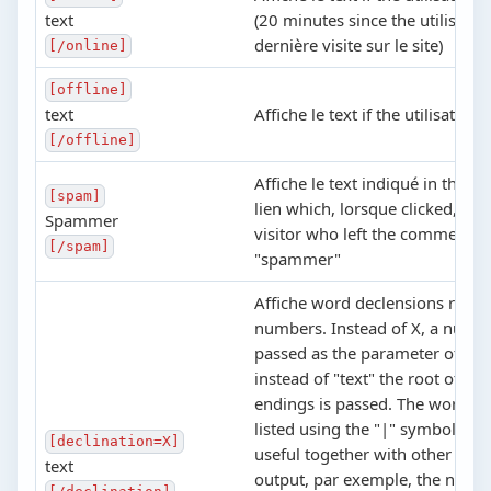
text
(20 minutes since the utilisateu
dernière visite sur le site)
[/online]
[offline]
text
Affiche le text if the utilisateur i
[/offline]
Affiche le text indiqué in the ba
[spam]
lien which, lorsque clicked, ma
Spammer
visitor who left the commentair
[/spam]
"spammer"
Affiche word declensions relati
numbers. Instead of X, a numbe
passed as the parameter of the 
instead of "text" the root of th
endings is passed. The word en
listed using the "|" symbol. This
[declination=X]
useful together with other balis
text
output, par exemple, the nomb