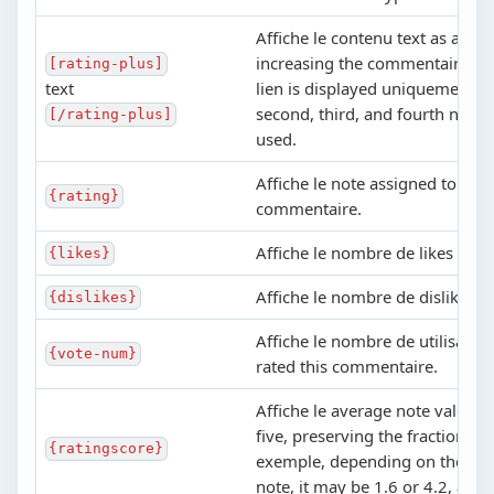
Affiche le contenu text as a lien
increasing the commentaire not
[rating-plus]
text
lien is displayed uniquement si
second, third, and fourth note 
[/rating-plus]
used.
Affiche le note assigned to the
{rating}
commentaire.
Affiche le nombre de likes
{likes}
Affiche le nombre de dislikes
{dislikes}
Affiche le nombre de utilisate
{vote-num}
rated this commentaire.
Affiche le average note valeur 
five, preserving the fractional v
{ratingscore}
exemple, depending on the as
note, it may be 1.6 or 4.2, and 