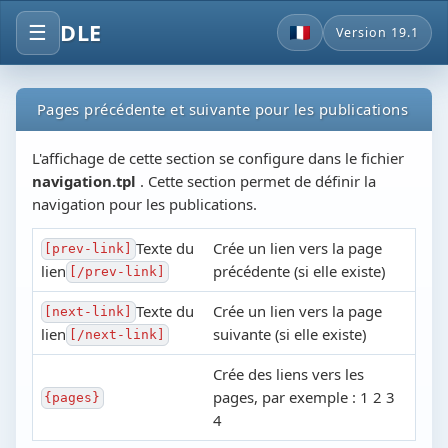
DLE
☰
Version 19.1
Pages précédente et suivante pour les publications
L'affichage de cette section se configure dans le fichier
navigation.tpl
. Cette section permet de définir la
navigation pour les publications.
Texte du
Crée un lien vers la page
[prev-link]
lien
précédente (si elle existe)
[/prev-link]
Texte du
Crée un lien vers la page
[next-link]
lien
suivante (si elle existe)
[/next-link]
Crée des liens vers les
pages, par exemple : 1 2 3
{pages}
4