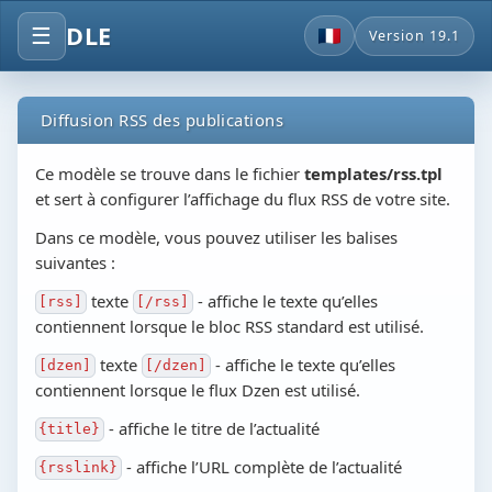
DLE
☰
Version 19.1
Diffusion RSS des publications
Ce modèle se trouve dans le fichier
templates/rss.tpl
et sert à configurer l’affichage du flux RSS de votre site.
Dans ce modèle, vous pouvez utiliser les balises
suivantes :
texte
- affiche le texte qu’elles
[rss]
[/rss]
contiennent lorsque le bloc RSS standard est utilisé.
texte
- affiche le texte qu’elles
[dzen]
[/dzen]
contiennent lorsque le flux Dzen est utilisé.
- affiche le titre de l’actualité
{title}
- affiche l’URL complète de l’actualité
{rsslink}