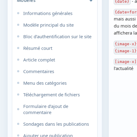
Balises lors de la rédaction des
- a
{date}
publications
Modification des publications
{date=for
Informations générales
Favoris
Paramètres personnels
mais aussi 
Modèle principal du site
du mois de 
Messages privés
Configuration du système
affichera l
Bloc d’authentification sur le site
URL conviviales et configuration
Système de plugins
{image-x}
Résumé court
{image-1}
Prise en charge des
Sondages
smartphones
Article complet
[image-x]
Pages statiques
l’actualité
Système de signalement des
Commentaires
erreurs grammaticales sur le site
Groupes d’utilisateurs
Menu des catégories
Configuration des catégories
Téléchargement de fichiers
Champs supplémentaires
Formulaire d’ajout de
Filtre par IP, identifiant ou e-mail
commentaire
Outils IP
Sondages dans les publications
Gestion de la publicité
Ajouter une publication