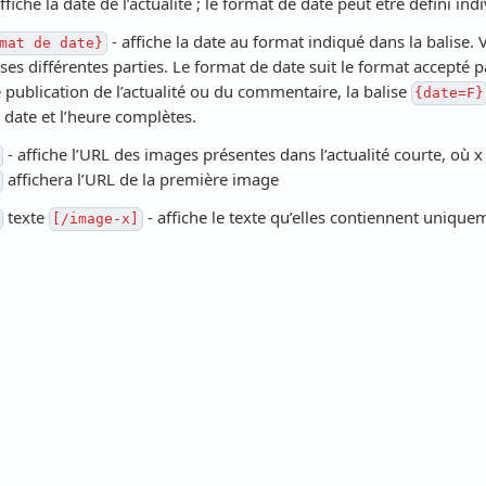
ffiche la date de l’actualité ; le format de date peut être défini
- affiche la date au format indiqué dans la balise.
mat de date}
ses différentes parties. Le format de date suit le format accepté 
publication de l’actualité ou du commentaire, la balise
{date=F}
a date et l’heure complètes.
- affiche l’URL des images présentes dans l’actualité courte, où x
affichera l’URL de la première image
texte
- affiche le texte qu’elles contiennent uniqu
[/image-x]