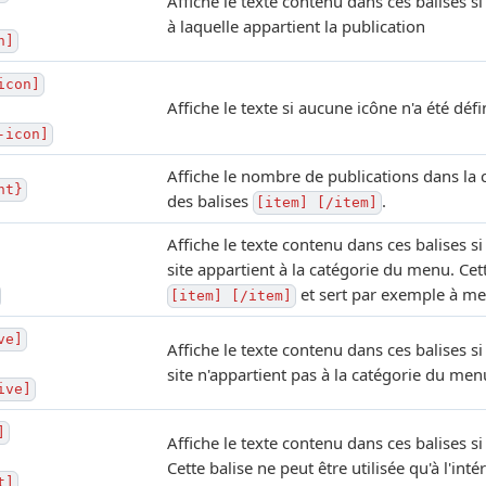
Affiche le texte contenu dans ces balises s
à laquelle appartient la publication
n]
icon]
Affiche le texte si aucune icône n'a été déf
-icon]
Affiche le nombre de publications dans la ca
nt}
des balises
.
[item] [/item]
Affiche le texte contenu dans ces balises si
site appartient à la catégorie du menu. Cette
et sert par exemple à met
[item] [/item]
ve]
Affiche le texte contenu dans ces balises si
site n'appartient pas à la catégorie du men
ive]
]
Affiche le texte contenu dans ces balises si
Cette balise ne peut être utilisée qu'à l'int
t]