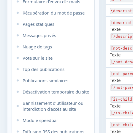
Formulaire d’envoi d’e-mails
{descript
Récupération du mot de passe
[descript
Pages statiques
Texte
Messages privés
[/descrip
Nuage de tags
[not-desc
Texte
Vote sur le site
[/not-des
Top des publications
[not-pare
Texte
Publications similaires
[/not-par
Désactivation temporaire du site
[is-child
Bannissement d’utilisateur ou
Texte
interdiction d’accès au site
[/is-chil
Module speedbar
[not-chil
Texte
Diffusion RSS des publications