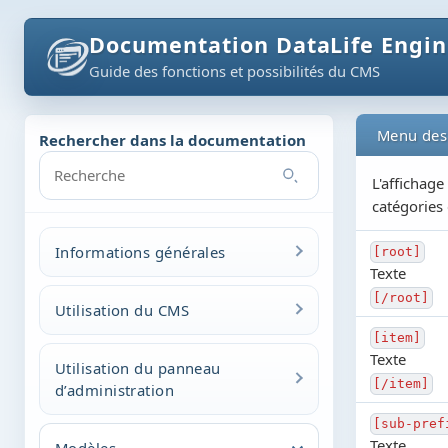
Documentation DataLife Engi
Guide des fonctions et possibilités du CMS
Menu des 
Rechercher dans la documentation
L'affichage
catégories 
Informations générales
[root]
Texte
À propos du CMS
[/root]
Utilisation du CMS
Fonctionnalités générales
[item]
Premiers pas et modèles
Texte
Utilisation du panneau
Installation du script
[/item]
d’administration
Balises principales et globales
Mise à jour du script
des modèles
[sub-pref
Ajout de publications
Texte
Modèles