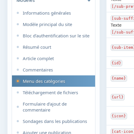
Balises lors de la rédaction des
publications
Modification des publications
[/sub-pre
Informations générales
Favoris
Paramètres personnels
[sub-suff
Modèle principal du site
Texte
Messages privés
Configuration du système
[/sub-suf
Bloc d’authentification sur le site
URL conviviales et configuration
Système de plugins
Résumé court
{sub-item
Prise en charge des
Sondages
smartphones
Article complet
Pages statiques
{id}
Système de signalement des
Commentaires
erreurs grammaticales sur le site
Groupes d’utilisateurs
{name}
Menu des catégories
Configuration des catégories
Téléchargement de fichiers
Champs supplémentaires
{url}
Formulaire d’ajout de
Filtre par IP, identifiant ou e-mail
commentaire
{icon}
Outils IP
Sondages dans les publications
Gestion de la publicité
[cat-icon
Ajouter une publication