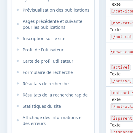
Texte
Analyse des performances
Prévisualisation des publications
[/cat-ico
Système de questions-réponses
Pages précédente et suivante
[not-cat-
pour les publications
Texte
Liens croisés
[/not-cat
Inscription sur le site
Système de journaux du
panneau d’administration
Profil de l’utilisateur
{news-cou
Informeur RSS
Carte de profil utilisateur
[active]
Formulaire de recherche
Texte
[/active]
Résultats de recherche
[not-acti
Résultats de la recherche rapide
Texte
Statistiques du site
[/not-act
Affichage des informations et
[isparent
des erreurs
Texte
[/isparen