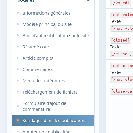
Balises lors de la rédaction des
[/voted]
publications
Modification des publications
Informations générales
[not-vote
Favoris
Paramètres personnels
Texte
Modèle principal du site
Messages privés
[/not-vot
Configuration du système
Bloc d’authentification sur le site
URL conviviales et configuration
Système de plugins
[closed]
Résumé court
Texte
Prise en charge des
Sondages
[/closed]
smartphones
Article complet
Pages statiques
[not-clos
Système de signalement des
Commentaires
Texte
erreurs grammaticales sur le site
Groupes d’utilisateurs
[/not-clo
Menu des catégories
Configuration des catégories
Téléchargement de fichiers
{close-da
Champs supplémentaires
Formulaire d’ajout de
Filtre par IP, identifiant ou e-mail
commentaire
Outils IP
Sondages dans les publications
Gestion de la publicité
Ajouter une publication