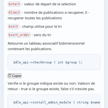
- valeur de depart de la selection
$start
- nombre de publications a recuperer, 0 -
$limit
recuperer toutes les publications
- champ utilise pour le tri
$sort
- sens du tri
$sort_order
Retourne un tableau associatif bidimensionnel
contenant les publications.
$dle_api
->
checkGroup
(
int
$group
)
;
Copier
Verifie si le groupe indique existe ou non. Valeurs de
retour : true si le groupe existe, false s'il n'existe pas.
$dle_api
->
install_admin_module
(
string
$name
,
st