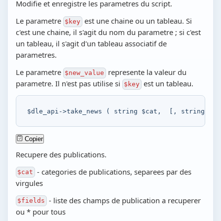
Modifie et enregistre les parametres du script.
Le parametre
est une chaine ou un tableau. Si
$key
c'est une chaine, il s'agit du nom du parametre ; si c'est
un tableau, il s'agit d'un tableau associatif de
parametres.
Le parametre
represente la valeur du
$new_value
parametre. Il n'est pas utilise si
est un tableau.
$key
$dle_api
->
take_news
(
string
$cat
,
[
,
string
$fi
Copier
Recupere des publications.
- categories de publications, separees par des
$cat
virgules
- liste des champs de publication a recuperer
$fields
ou * pour tous