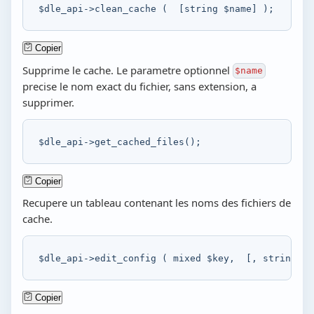
$dle_api
->
clean_cache
(
[
string
$name
]
)
;
Copier
Supprime le cache. Le parametre optionnel
$name
precise le nom exact du fichier, sans extension, a
supprimer.
$dle_api
->
get_cached_files
(
)
;
Copier
Recupere un tableau contenant les noms des fichiers de
cache.
$dle_api
->
edit_config
(
mixed
$key
,
[
,
string
$n
Copier