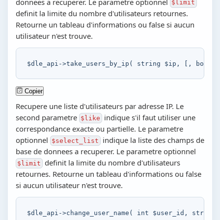
donnees a recuperer. Le parametre optionnel
$limit
definit la limite du nombre d'utilisateurs retournes.
Retourne un tableau d'informations ou false si aucun
utilisateur n'est trouve.
$dle_api
->
take_users_by_ip
(
string
$ip
,
[
,
bool
$
Copier
Recupere une liste d'utilisateurs par adresse IP. Le
second parametre
indique s'il faut utiliser une
$like
correspondance exacte ou partielle. Le parametre
optionnel
indique la liste des champs de
$select_list
base de donnees a recuperer. Le parametre optionnel
definit la limite du nombre d'utilisateurs
$limit
retournes. Retourne un tableau d'informations ou false
si aucun utilisateur n'est trouve.
$dle_api
->
change_user_name
(
int
$user_id
,
string