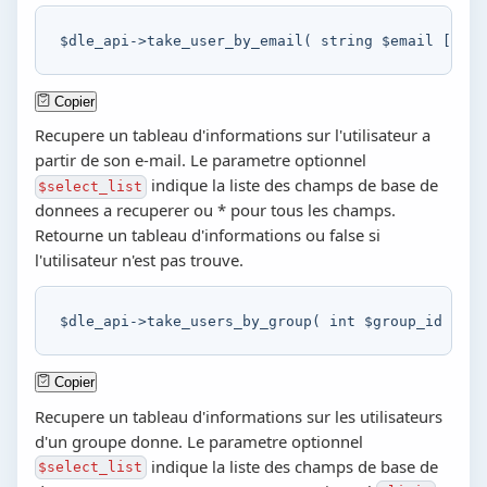
$dle_api
->
take_user_by_email
(
string
$email
[
,
st
Copier
Recupere un tableau d'informations sur l'utilisateur a
partir de son e-mail. Le parametre optionnel
indique la liste des champs de base de
$select_list
donnees a recuperer ou * pour tous les champs.
Retourne un tableau d'informations ou false si
l'utilisateur n'est pas trouve.
$dle_api
->
take_users_by_group
(
int
$group_id
[
,
s
Copier
Recupere un tableau d'informations sur les utilisateurs
d'un groupe donne. Le parametre optionnel
indique la liste des champs de base de
$select_list