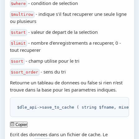
- condition de selection
$where
- indique s'il faut recuperer une seule ligne
$multirow
ou plusieurs
- valeur de depart de la selection
$start
- nombre d'enregistrements a recuperer, 0 -
$limit
tout recuperer
- champ utilise pour le tri
$sort
- sens du tri
$sort_order
Retourne un tableau de donnees ou false si rien n'est
trouve dans la base pour les parametres indiques.
$dle_api
->
save_to_cache
(
string
$fname
,
mixed
$v
Copier
Ecrit des donnees dans un fichier de cache. Le