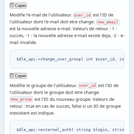
Copier
Modifie l'e-mail de l'utilisateur.
est l'ID de
user_id
l'utilisateur dont l'e-mail doit etre change.
new_email
est la nouvelle adresse e-mail. Valeurs de retour : 1 -
succes, -1 - la nouvelle adresse e-mail existe deja, -2 - e-
mail invalide.
$dle_api
->
change_user_group
(
int
$user_id
,
int
$n
Copier
Modifie le groupe de l'utilisateur.
est l'ID de
user_id
l'utilisateur dont le groupe doit etre change.
est l'ID du nouveau groupe. Valeurs de
new_group
retour : true en cas de succes, false si un ID de groupe
inexistant est indique.
$dle_api
->
external_auth
(
string
$login
,
string
$p