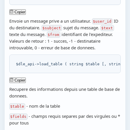
Copier
Envoie un message prive a un utilisateur.
ID
$user_id
du destinataire.
sujet du message.
$subject
$text
texte du message.
identifiant de l'expediteur.
$from
Valeurs de retour : 1 - succes, -1 - destinataire
introuvable, 0 - erreur de base de donnees.
$dle_api
->
load_table
(
string
$table
[
,
string
$f
Copier
Recupere des informations depuis une table de base de
donnees.
- nom de la table
$table
- champs requis separes par des virgules ou *
$fields
pour tous